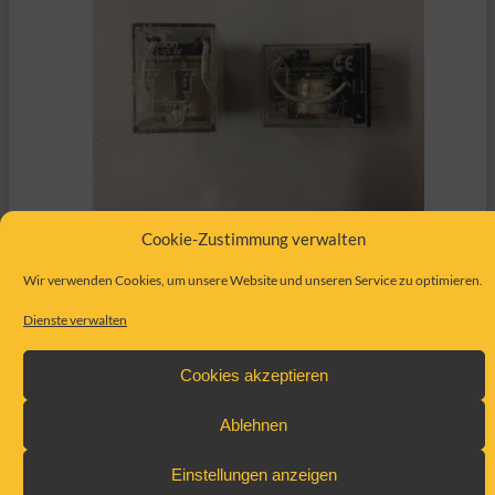
Cookie-Zustimmung verwalten
Zustand
Neu
Wir verwenden Cookies, um unsere Website und unseren Service zu optimieren.
Hersteller
Omron
Ersatzteil Nr.
MY2-48VDC
Dienste verwalten
Beschreibung
Relais MY2-US-SV-48VDC
Cookies akzeptieren
Ablehnen
Einstellungen anzeigen