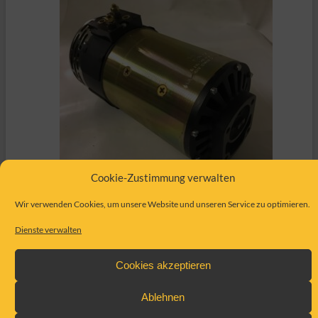
Cookie-Zustimmung verwalten
Wir verwenden Cookies, um unsere Website und unseren Service zu optimieren.
Zustand
Neu
Dienste verwalten
Hersteller
Bosch
Ersatzteil Nr.
1 517 220 542
Cookies akzeptieren
Beschreibung
Motor 48V 3,7KW
Ablehnen