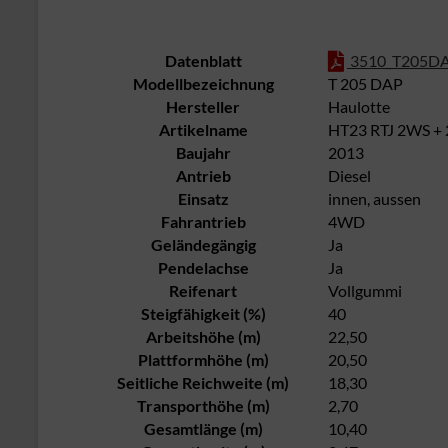
Datenblatt
3510_T205DAP
Modellbezeichnung
T 205 DAP
Hersteller
Haulotte
Artikelname
HT23 RTJ 2WS + 2
Baujahr
2013
Antrieb
Diesel
Einsatz
innen, aussen
Fahrantrieb
4WD
Geländegängig
Ja
Pendelachse
Ja
Reifenart
Vollgummi
Steigfähigkeit (%)
40
Arbeitshöhe (m)
22,50
Plattformhöhe (m)
20,50
Seitliche Reichweite (m)
18,30
Transporthöhe (m)
2,70
Gesamtlänge (m)
10,40