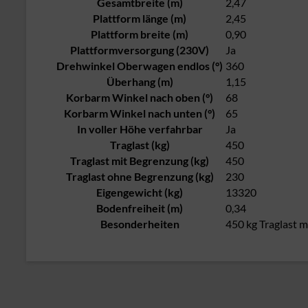
Gesamtbreite (m)
2,47
Plattform länge (m)
2,45
Plattform breite (m)
0,90
Plattformversorgung (230V)
Ja
Drehwinkel Oberwagen endlos (°)
360
Überhang (m)
1,15
Korbarm Winkel nach oben (°)
68
Korbarm Winkel nach unten (°)
65
In voller Höhe verfahrbar
Ja
Traglast (kg)
450
Traglast mit Begrenzung (kg)
450
Traglast ohne Begrenzung (kg)
230
Eigengewicht (kg)
13320
Bodenfreiheit (m)
0,34
Besonderheiten
450 kg Traglast 