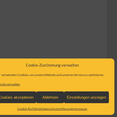
Cookie-Zustimmung verwalten
 verwenden Cookies, um unsere Website und unseren Service zu optimieren.
nste verwalten
Cookies akzeptieren
Ablehnen
Einstellungen anzeigen
Cookie-Richtlinie
Datenschutzerklärung
Impressum