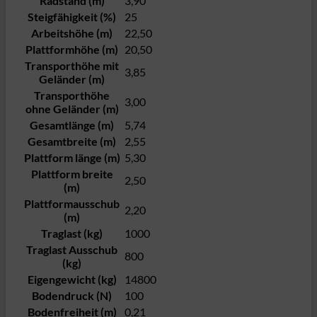
Radstand (m)
3,90
Steigfähigkeit (%)
25
Arbeitshöhe (m)
22,50
Plattformhöhe (m)
20,50
Transporthöhe mit
3,85
Geländer (m)
Transporthöhe
3,00
ohne Geländer (m)
Gesamtlänge (m)
5,74
Gesamtbreite (m)
2,55
Plattform länge (m)
5,30
Plattform breite
2,50
(m)
Plattformausschub
2,20
(m)
Traglast (kg)
1000
Traglast Ausschub
800
(kg)
Eigengewicht (kg)
14800
Bodendruck (N)
100
Bodenfreiheit (m)
0,21