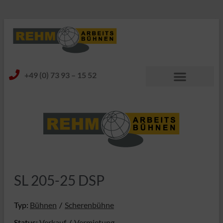
+49 (0) 73 93 – 15 52
SL 205-25 DSP
Typ:
Bühnen
Scherenbühne
Status:
Verkauf
Vermietung