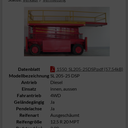
Datenblatt
1550_SL205-25DSP.pdf (57.54kB)
Modellbezeichnung
SL 205-25 DSP
Antrieb
Diesel
Einsatz
innen, aussen
Fahrantrieb
4WD
Geländegängig
Ja
Pendelachse
Ja
Reifenart
Ausgeschäumt
Reifengröße
12.5 R 20 MPT