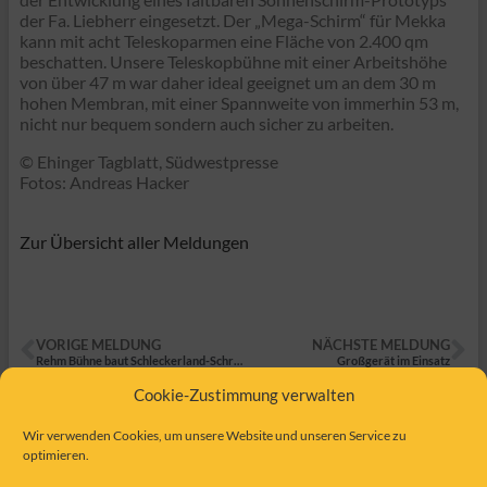
der Fa. Liebherr eingesetzt. Der „Mega-Schirm“ für Mekka
kann mit acht Teleskoparmen eine Fläche von 2.400 qm
beschatten. Unsere Teleskopbühne mit einer Arbeitshöhe
von über 47 m war daher ideal geeignet um an dem 30 m
hohen Membran, mit einer Spannweite von immerhin 53 m,
nicht nur bequem sondern auch sicher zu arbeiten.
© Ehinger Tagblatt, Südwestpresse
Fotos: Andreas Hacker
Zur Übersicht aller Meldungen
VORIGE MELDUNG
NÄCHSTE MELDUNG
Rehm Bühne baut Schleckerland-Schriftzüge ab
Großgerät im Einsatz
Cookie-Zustimmung verwalten
Wir verwenden Cookies, um unsere Website und unseren Service zu
optimieren.